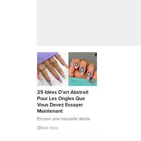
25 Idées D’art Abstrait
Pour Les Ongles Que
Vous Devez Essayer
Maintenant
Encore une nouvelle alerte
tendance ongles ! Vous
Nail Ideas
cherchez des idées de nail art
abstraits sympas ? Bon pas